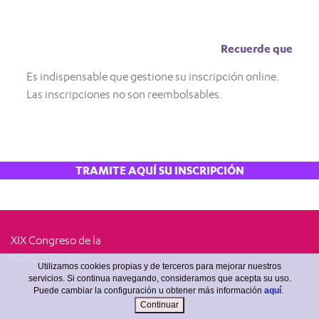
Recuerde que
Es indispensable que gestione su inscripción online.
Las inscripciones no son reembolsables.
TRAMITE AQUÍ SU INSCRIPCIÓN
XIX Congreso de la
ASAC 2026 ©
Utilizamos cookies propias y de terceros para mejorar nuestros
servicios. Si continua navegando, consideramos que acepta su uso.
Política de Privacidad
Aviso Legal
Puede cambiar la configuración u obtener más información
aquí
.